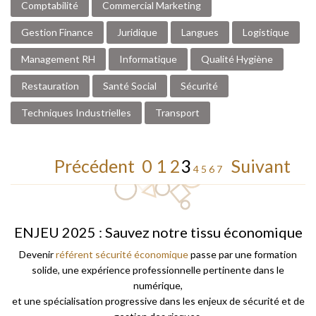
Comptabilité
Commercial Marketing
Gestion Finance
Juridique
Langues
Logistique
Management RH
Informatique
Qualité Hygiène
Restauration
Santé Social
Sécurité
Techniques Industrielles
Transport
Précédent
0
1
2
3
Suivant
4
5
6
7
ENJEU 2025 : Sauvez notre tissu économique
Devenir
référent sécurité économique
passe par une formation
solide, une expérience professionnelle pertinente dans le
numérique,
et une spécialisation progressive dans les enjeux de sécurité et de