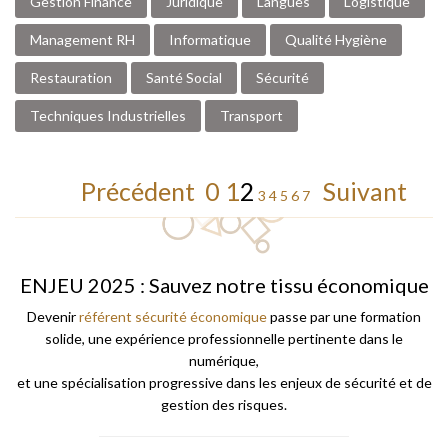
Gestion Finance
Juridique
Langues
Logistique
Management RH
Informatique
Qualité Hygiène
Restauration
Santé Social
Sécurité
Techniques Industrielles
Transport
Précédent
0
1
2
Suivant
3
4
5
6
7
ENJEU 2025 : Sauvez notre tissu économique
Devenir
référent sécurité économique
passe par une formation
solide, une expérience professionnelle pertinente dans le
numérique,
et une spécialisation progressive dans les enjeux de sécurité et de
gestion des risques.