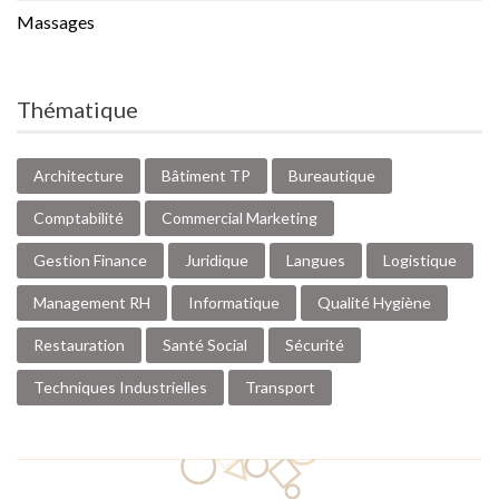
Massages
Thématique
Architecture
Bâtiment TP
Bureautique
Comptabilité
Commercial Marketing
Gestion Finance
Juridique
Langues
Logistique
Management RH
Informatique
Qualité Hygiène
Restauration
Santé Social
Sécurité
Techniques Industrielles
Transport