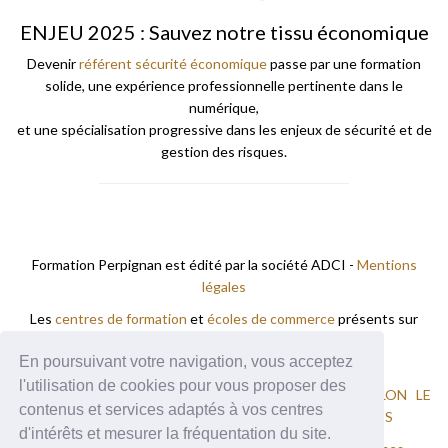
ENJEU 2025 : Sauvez notre tissu économique
Devenir
référent sécurité économique
passe par une formation
solide, une expérience professionnelle pertinente dans le
numérique,
et une spécialisation progressive dans les enjeux de sécurité et de
gestion des risques.
Formation Perpignan est édité par la société ADCI -
Mentions
légales
Les
centres de formation
et
écoles de commerce
présents sur
Formation A Perpignan.
En poursuivant votre navigation, vous acceptez
Vous trouverez des formations à
l'utilisation de cookies pour vous proposer des
ARGELES-SUR-MER
CABESTANY
CANET-EN-ROUSSILLON
LE
contenus et services adaptés à vos centres
BOULOU
PERPIGNAN
VILLELONGUE-DELS-MONTS
d'intérêts et mesurer la fréquentation du site.