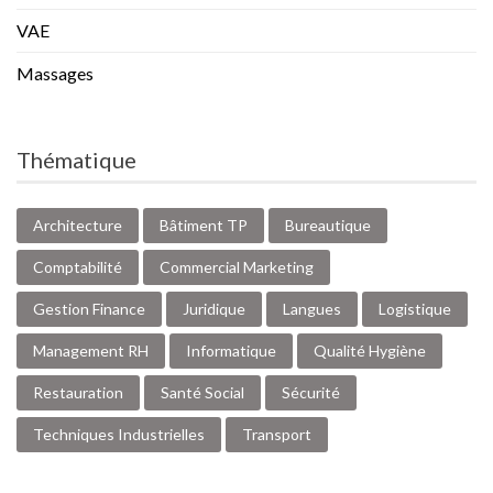
VAE
Massages
Thématique
Architecture
Bâtiment TP
Bureautique
Comptabilité
Commercial Marketing
Gestion Finance
Juridique
Langues
Logistique
Management RH
Informatique
Qualité Hygiène
Restauration
Santé Social
Sécurité
Techniques Industrielles
Transport